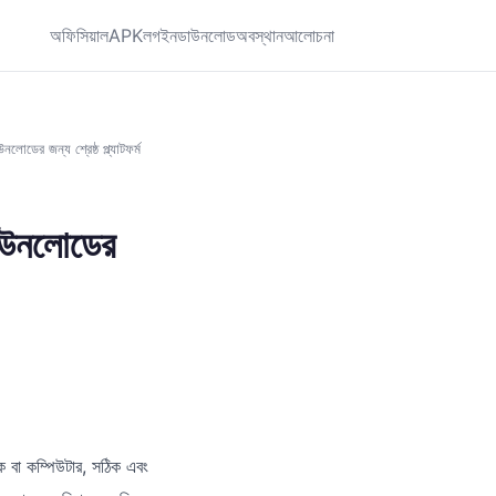
অফিসিয়াল
APK
লগইন
ডাউনলোড
অবস্থান
আলোচনা
ডের জন্য শ্রেষ্ঠ প্ল্যাটফর্ম
ডাউনলোডের
োক বা কম্পিউটার, সঠিক এবং