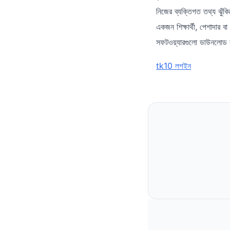
নিজের ব্যক্তিগত তথ্য ঝুঁ
একজন শিক্ষার্থী, পেশাদা
সফটওয়্যারগুলো ডাউনলোড
tk10 লগইন