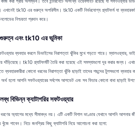
 কাজ করা প্রায় অসম্ভব। তবে ইন্টারনেটে অসংখ্য ওয়েবসাইট রয়েছে যা সফটওয়্যার ডাউন
 এখানেই tk10 এর গুরুত্ব অপরিসীম। tk10 একটি নির্ভরযোগ্য প্ল্যাটফর্ম যা ব্যবহারক
নলোডের নিশ্চয়তা প্রদান করে।
গুরুত্ব এবং tk10 এর ভূমিকা
ওয়্যার ব্যবহার করলে ডিভাইসের নিরাপত্তা ঝুঁকির মুখে পড়তে পারে। ম্যালওয়্যার, ভা
 দাঁড়িয়েছে। tk10 প্ল্যাটফর্মটি তৈরি করা হয়েছে এই সমস্যাগুলো দূর করার জন্য। এখ
তে ব্যবহারকারীরা কোনো ধরনের নিরাপত্তা ঝুঁকি ছাড়াই তাদের পছন্দের টুলসগুলো ব্যবহা
 অর্থ হলো আপনি সফটওয়্যারের সর্বশেষ আপডেট এবং সব ফিচার কোনো বাধা ছাড়াই উ
লব্ধ বিভিন্ন ক্যাটাগরির সফটওয়্যার
ষ্ট ধরণের অ্যাপের মধ্যে সীমাবদ্ধ নয়। এটি একটি বিশাল ভাণ্ডার যেখানে আপনি আপনার জ
র খুঁজে পাবেন। নিচে জনপ্রিয় কিছু ক্যাটাগরি নিয়ে আলোচনা করা হলো: