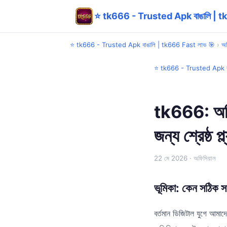
⭐ tk666 - Trusted Apk বাঙালি | t
⭐ tk666 - Trusted Apk বাঙালি | tk666 Fast লাভ 🎯
›
অফ
⭐ tk666 - Trusted Apk বা
tk666: অফিস
জন্য শ্রেষ্ঠ প্ল
22 মে 2026
· অফিসিয়াল
ভূমিকা: কেন সঠিক সফ
বর্তমান ডিজিটাল যুগে আমাদ