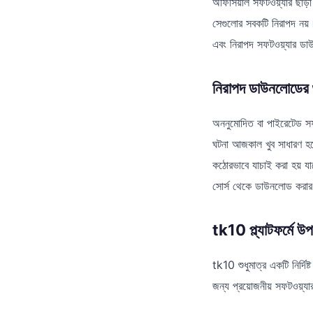
অফিসিয়াল সফটওয়্যার ছাড়া
সেগুলোর সবকটি নিরাপদ নয়।
এবং নিরাপদ সফটওয়্যার ডাউ
নিরাপদ ডাউনলোডের 
অননুমোদিত বা পাইরেটেড সফট
ঘটনা আজকাল খুব সাধারণ হয়ে
কঠোরভাবে যাচাই করা হয় যা
সোর্স থেকে ডাউনলোড করার
tk10 প্ল্যাটফর্মে উপ
tk10 শুধুমাত্র একটি নির্দি
জন্য প্রয়োজনীয় সফটওয়্যা