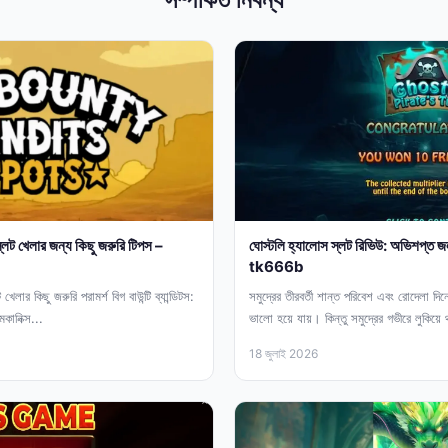
ট স্লট খেলার জন্য কিছু জরুরি টিপস –
ঘোস্টলি হ্যালোস স্লট রিভিউ: অভিশপ্ত জল
tk666b
ট খেলার কিছু জরুরি পরামর্শ বিগ বাউন্টি ব্যান্ডিটস:
সমুদ্রের তীরবর্তী শান্ত পরিবেশ এবং রোদেলা দ
কানিক্স...
ভালো হয়ে যায়। কিন্তু সমুদ্রের গভীরে লুকিয়ে 
18 জুলাই 2026