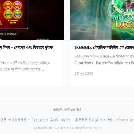
 দ্য স্পিন – গেমপ্লে এবং ফিচারের কুইক
tk666b: পৌরাণিক কাহিনীর এক রোমাঞ্চ
পকেট গেমস সফট-এর নতুন গেম 'মিথিক্যাল গার
্য স্পিন – একটি রাজকীয় গেমপ্লে অভিজ্ঞতা
Guardians) চীনা পৌরাণিক কাহিনীর ওপর ভিত
উন: হোল্ড দ্য স্পিন গেমটি ক্লাসিক...
স্লট গেম।...
30 জুন 2026
শর্তাবলী
গোপনীয়তা নীতি
6 ⭐ tk666 - Trusted Apk বাঙালি | tk666 Fast লাভ 🎯. সর্বস্বত্ব সংর
ব্যবহারকারীর বয়স ১৮+ হতে হবে। দায়িত্বশীলভাবে খেলুন।