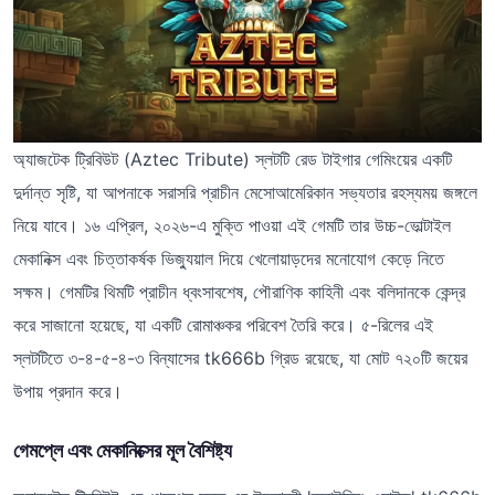
অ্যাজটেক ট্রিবিউট (Aztec Tribute) স্লটটি রেড টাইগার গেমিংয়ের একটি
দুর্দান্ত সৃষ্টি, যা আপনাকে সরাসরি প্রাচীন মেসোআমেরিকান সভ্যতার রহস্যময় জঙ্গলে
নিয়ে যাবে। ১৬ এপ্রিল, ২০২৬-এ মুক্তি পাওয়া এই গেমটি তার উচ্চ-ভোল্টাইল
মেকানিক্স এবং চিত্তাকর্ষক ভিজ্যুয়াল দিয়ে খেলোয়াড়দের মনোযোগ কেড়ে নিতে
সক্ষম। গেমটির থিমটি প্রাচীন ধ্বংসাবশেষ, পৌরাণিক কাহিনী এবং বলিদানকে কেন্দ্র
করে সাজানো হয়েছে, যা একটি রোমাঞ্চকর পরিবেশ তৈরি করে। ৫-রিলের এই
স্লটটিতে ৩-৪-৫-৪-৩ বিন্যাসের tk666b গ্রিড রয়েছে, যা মোট ৭২০টি জয়ের
উপায় প্রদান করে।
গেমপ্লে এবং মেকানিক্সের মূল বৈশিষ্ট্য