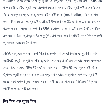
অ্যাজটেক ট্রিবিউট-এর গেমপ্লে মূলত এর উদ্ভাবনী 'ক্লাইম্বিং ওয়াইল্ড' tk666b
বা আরোহী ওয়াইল্ড প্রতীকের চারপাশে ঘোরে। যখন ওয়াইল্ড প্রতীকটি মাঝের রিলের
নিচের অবস্থানে ল্যান্ড করে, তখন এটি একটি গুণক (multiplier) হিসেবে কাজ
করে। টানা জয়ের ক্ষেত্রে এই ওয়াইল্ডটি উপরের দিকে উঠতে থাকে এবং গুণকগুলোও
বাড়তে থাকে—প্রথমে ৩ গুণ, tk666b তারপর ৫ গুণ। এই মেকানিক্সটি গেমটিতে
এক ধরণের উচ্চ-অ্যাড্রেনালিন অনুভূতি যোগ করে, কারণ প্রতিটি সফল স্পিন পরবর্তী
বড় জয়ের সম্ভাবনা তৈরি করে।
গেমটির অন্যতম আকর্ষণ হলো 'গড সিলেকশন' বা দেবতা নির্বাচনের সুযোগ। যখন
ওয়াইল্ডটি চতুর্থ অবস্থানে পৌঁছায়, তখন খেলোয়াড়রা দুইজন দেবতার মধ্যে একজনকে
বেছে নিতে পারেন: 'ইটারনিটি গড' বা 'আর্থ গড'। ইটারনিটি গড প্রথম দুটি রিলে
স্ট্যাকড প্রতীক প্রদান করে জয়ের সম্ভাবনা বাড়ায়, অন্যদিকে আর্থ গড প্রতিটি
জয়ের সাথে গুণক দ্বিগুণ করতে থাকে। এই ধরণের খেলোয়াড়-নিয়ন্ত্রিত সিদ্ধান্ত
গেমটিকে আরও গভীরতা দেয়।
ফ্রি স্পিন এবং সুপার স্পিন