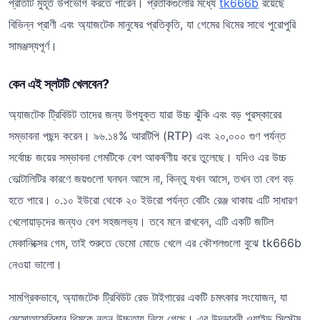
প্রতিটি মুহূর্ত উপভোগ করতে পারেন। প্রতীকগুলোর মধ্যে
tk666b
রয়েছে
বিভিন্ন প্রাণী এবং অ্যাজটেক মানুষের প্রতিকৃতি, যা গেমের থিমের সাথে পুরোপুরি
সামঞ্জস্যপূর্ণ।
কেন এই স্লটটি খেলবেন?
অ্যাজটেক ট্রিবিউট তাদের জন্য উপযুক্ত যারা উচ্চ ঝুঁকি এবং বড় পুরস্কারের
সম্ভাবনা পছন্দ করেন। ৯৬.১৪% আরটিপি (RTP) এবং ২০,০০০ গুণ পর্যন্ত
সর্বোচ্চ জয়ের সম্ভাবনা গেমটিকে বেশ আকর্ষণীয় করে তুলেছে। যদিও এর উচ্চ
ভোল্টালিটির কারণে জয়গুলো ঘনঘন আসে না, কিন্তু যখন আসে, তখন তা বেশ বড়
হতে পারে। ০.১০ ইউরো থেকে ২০ ইউরো পর্যন্ত বেটিং রেঞ্জ থাকায় এটি সাধারণ
খেলোয়াড়দের জন্যও বেশ সহজলভ্য। তবে মনে রাখবেন, এটি একটি জটিল
মেকানিক্সের গেম, তাই শুরুতে ডেমো মোডে খেলে এর কৌশলগুলো বুঝে tk666b
নেওয়া ভালো।
সামগ্রিকভাবে, অ্যাজটেক ট্রিবিউট রেড টাইগারের একটি চমৎকার সংযোজন, যা
মেসোআমেরিকান থিমকে নতুন উচ্চতায় নিয়ে গেছে। এর উদ্ভাবনী ওয়াইল্ড সিস্টেম