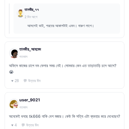
তানভীর_৭৭
2 দিন আগে
আসলেই ভাই, শরতের আকাশটাই এমন। দারুণ লাগে।
তানভীর_আহমেদ
গতকাল
অফিসে কাজের চাপে দম ফেলার সময় নেই। সোমবার কেন এত তাড়াতাড়ি চলে আসে?
😭
💬 উত্তর দিন
♥ 28
user_9021
গতকাল
অনেকেই বলছে tk666 নাকি বেশ মজার। কেউ কি সত্যি এটা ব্যবহার করে দেখেছেন?
💬 উত্তর দিন
♥ 4