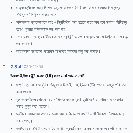
ছাত্রছাত্রীদের জন্য বিশেষ 'এডুকেশন জোন' তৈরি করা হয়েছে যেখানে বিনামূল্যে
বিভিন্ন লার্নিং টুলস পাওয়া যাবে।
ডাউনলোড ম্যানেজারকে আরও স্থিতিশীল করা হয়েছে যাতে মাঝপথে সংযোগ বিচ্ছিন্ন
হলেও পুনরায় ডাউনলোড শুরু করা যায়।
বাংলা ভাষার ব্যবহারকারীদের জন্য সম্পূর্ণ ইন্টারফেসের অনুবাদ আরও নিখুঁত এবং প্রাঞ্জল
করা হয়েছে।
অটোমেটিক ভাইরাস ডেটাবেস আপডেট সিস্টেম চালু করা হয়েছে।
2.8.4
2025-12-05
উন্নত ইউজার ইন্টারফেস (UI) এবং ডার্ক মোড সাপোর্ট
সম্পূর্ণ নতুন এবং আধুনিক ভিজ্যুয়াল ডিজাইন সহ ইউজার ইন্টারফেসের আমূল পরিবর্তন
আনা হয়েছে।
ব্যবহারকারীদের চোখের আরাম নিশ্চিত করতে পুরো প্ল্যাটফর্মে ডায়নামিক 'ডার্ক মোড'
ফিচার যুক্ত করা হয়েছে।
জনপ্রিয় সফটওয়্যারগুলোর জন্য 'ওয়ান-ক্লিক আপডেট' নোটিফিকেশন সিস্টেম চালু
করা হয়েছে।
সফটওয়্যার রিভিউ এবং রেটিং সিস্টেম প্রবর্তন করা হয়েছে যাতে ব্যবহারকারীরা তাদের