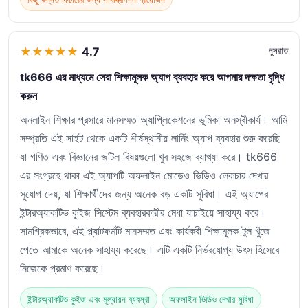
★
★
★
★
★
4.7
নুসরাত
tk666 এর মাধ্যমে সেরা শিক্ষামূলক অ্যাপ ব্যবহার করে আপনার দক্ষতা বৃদ্ধি
করুন
অনলাইন শিক্ষার প্রসারে মানসম্মত অ্যাপ্লিকেশনের ভূমিকা অনস্বীকার্য। আমি
সম্প্রতি এই সাইট থেকে একটি শীর্ষস্থানীয় লার্নিং অ্যাপ ব্যবহার শুরু করেছি
যা গণিত এবং বিজ্ঞানের জটিল বিষয়গুলো খুব সহজে ব্যাখ্যা করে। tk666
এর সংগ্রহে থাকা এই অ্যাপটি অফলাইন মোডেও ভিডিও লেকচার দেখার
সুযোগ দেয়, যা শিক্ষার্থীদের জন্য অনেক বড় একটি সুবিধা। এই অ্যাপের
ইন্টারঅ্যাকটিভ কুইজ সিস্টেম ব্যবহারকারীর মেধা যাচাইয়ে সাহায্য করে।
সামগ্রিকভাবে, এই প্ল্যাটফর্মটি মানসম্মত এবং কার্যকরী শিক্ষামূলক টুল খুঁজে
পেতে আমাকে অনেক সাহায্য করেছে। এটি একটি নির্ভরযোগ্য উৎস হিসেবে
নিজেকে প্রমাণ করেছে।
ইন্টারঅ্যাকটিভ কুইজ এবং মূল্যায়ন ব্যবস্থা
অফলাইন ভিডিও দেখার সুবিধা