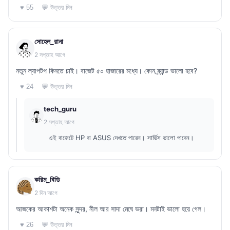
💬 উত্তর দিন
♥ 55
সোহেল_রানা
2 সপ্তাহ আগে
নতুন ল্যাপটপ কিনতে চাই। বাজেট ৫০ হাজারের মধ্যে। কোন ব্র্যান্ড ভালো হবে?
💬 উত্তর দিন
♥ 24
tech_guru
2 সপ্তাহ আগে
এই বাজেটে HP বা ASUS দেখতে পারেন। সার্ভিস ভালো পাবেন।
করিম_বিডি
2 দিন আগে
আজকের আকাশটা অনেক সুন্দর, নীল আর সাদা মেঘে ভরা। মনটাই ভালো হয়ে গেল।
💬 উত্তর দিন
♥ 26