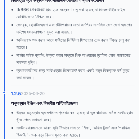
নিরাপত্তা স্তর উন্নয়ন এবং সামাজিক যোগাযোগ অ্যাপ সংযোজন
tk666 সিকিউরিটি শিল্ড ২.০ সংস্করণ চালু করা হয়েছে যা রিয়েল-টাইম ফাইল
ভেরিফিকেশন নিশ্চিত করে।
ফেসবুক, হোয়াটসঅ্যাপ এবং টেলিগ্রামের মতো জনপ্রিয় সামাজিক যোগাযোগ অ্যাপের
সর্বশেষ সংস্করণগুলো যুক্ত করা হয়েছে।
ডাউনলোড শুরু করার আগে ফাইলের ডিজিটাল সিগনেচার চেক করার ফিচার চালু করা
হয়েছে।
সার্ভার সাইড ক্যাশিং উন্নত করার মাধ্যমে পিক আওয়ারের ট্রাফিক লোড সামলানোর
সক্ষমতা বৃদ্ধি।
ব্যবহারকারীদের জন্য সফটওয়্যার রিকোয়েস্ট করার একটি নতুন ফিডব্যাক ফর্ম যুক্ত
করা হয়েছে।
1.2.5
2025-06-20
অনুসন্ধান ইঞ্জিন এবং বিভাগীয় অপ্টিমাইজেশন
উন্নত অনুসন্ধান অ্যালগরিদম প্রবর্তন করা হয়েছে যা ভুল বানানেও সঠিক সফটওয়্যার
খুঁজে পেতে সহায়তা করে।
সফটওয়্যারগুলোকে আরও সুনির্দিষ্টভাবে সাজাতে 'শিক্ষা', 'অফিস টুলস' এবং 'গ্রাফিক্স
ডিজাইন' নামক নতুন বিভাগ যুক্ত করা হয়েছে।