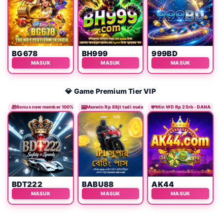
BG678
BH999
999BD
MASUK
MASUK
MASUK
💎 Game Premium Tier VIP
🎁
Bonus new member 100%
🎰
Maxwin Rp 88jt tadi malam
💸
Min WD Rp 25rb · DANA
BDT222
BABU88
AK44
MASUK
MASUK
MASUK