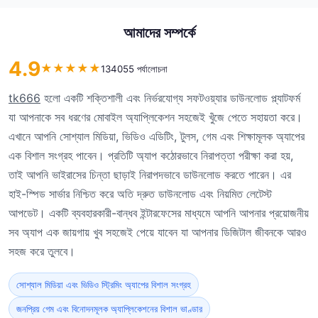
আমাদের সম্পর্কে
4.9
★
★
★
★
★
134055 পর্যালোচনা
tk666
হলো একটি শক্তিশালী এবং নির্ভরযোগ্য সফটওয়্যার ডাউনলোড প্ল্যাটফর্ম
যা আপনাকে সব ধরণের মোবাইল অ্যাপ্লিকেশন সহজেই খুঁজে পেতে সহায়তা করে।
এখানে আপনি সোশ্যাল মিডিয়া, ভিডিও এডিটিং, টুলস, গেম এবং শিক্ষামূলক অ্যাপের
এক বিশাল সংগ্রহ পাবেন। প্রতিটি অ্যাপ কঠোরভাবে নিরাপত্তা পরীক্ষা করা হয়,
তাই আপনি ভাইরাসের চিন্তা ছাড়াই নিরাপদভাবে ডাউনলোড করতে পারেন। এর
হাই-স্পিড সার্ভার নিশ্চিত করে অতি দ্রুত ডাউনলোড এবং নিয়মিত লেটেস্ট
আপডেট। একটি ব্যবহারকারী-বান্ধব ইন্টারফেসের মাধ্যমে আপনি আপনার প্রয়োজনীয়
সব অ্যাপ এক জায়গায় খুব সহজেই পেয়ে যাবেন যা আপনার ডিজিটাল জীবনকে আরও
সহজ করে তুলবে।
সোশ্যাল মিডিয়া এবং ভিডিও স্ট্রিমিং অ্যাপের বিশাল সংগ্রহ
জনপ্রিয় গেম এবং বিনোদনমূলক অ্যাপ্লিকেশনের বিশাল ভাণ্ডার