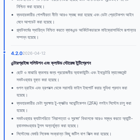
নিশ্চিত করা হয়েছে।
ব্যবহারকারীর গোপনীয়তা নীতি আরও স্বচ্ছ করা হয়েছে এবং ডেটা প্রোটেকশন আইন
মেনে আপডেট করা হয়েছে।
প্ল্যাটফর্মের স্থায়িত্ব নিশ্চিত করতে ব্যাকএন্ড আর্কিটেকচারকে মাইক্রোসার্ভিসে রূপান্তর
সম্পন্ন হয়েছে।
4.2.0
2026-04-12
এন্টারপ্রাইজ সলিউশন এবং ক্লাউড স্টোরেজ ইন্টিগ্রেশন
ছোট ও মাঝারি ব্যবসার জন্য প্রয়োজনীয় অ্যাকাউন্টিং এবং ইনভেন্টরি ম্যানেজমেন্ট
সফটওয়্যার যুক্ত করা হয়েছে।
গুগল ড্রাইভ এবং ড্রপবক্স থেকে সরাসরি ফাইল ইমপোর্ট করার সুবিধা প্রদান করা
হয়েছে।
ব্যবহারকারীর ডেটা সুরক্ষায় টু-ফ্যাক্টর অথেন্টিকেশন (2FA) লগইন সিস্টেম চালু করা
হয়েছে।
সফটওয়্যার ক্যাটাগরিতে 'নিরাপত্তা ও সুরক্ষা' বিভাগকে আরও সমৃদ্ধ করতে অ্যান্টি-
র‍্যানসমওয়্যার টুলস অন্তর্ভুক্ত করা হয়েছে।
সিস্টেমের মেমরি লিকেজ সংক্রান্ত কিছু জটিল বাগ ফিক্স করা হয়েছে।