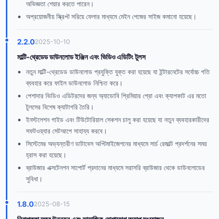
অভিজ্ঞতা শেয়ার করতে পারেন।
অপ্রয়োজনীয় স্ক্রিপ্ট সরিয়ে ফেলার মাধ্যমে মেইন পেজের সাইজ কমানো হয়েছে।
2.2.0
2025-10-10
মাল্টি-থ্রেডেড ডাউনলোড ইঞ্জিন এবং ভিডিও এডিটিং টুলস
নতুন মাল্টি-থ্রেডেড ডাউনলোড প্রযুক্তি যুক্ত করা হয়েছে যা ইন্টারনেটের সর্বোচ্চ গতি
ব্যবহার করে ফাইল ডাউনলোড নিশ্চিত করে।
পেশাদার ভিডিও এডিটরদের জন্য অ্যাডোবি প্রিমিয়ার প্রো এবং ক্যাপকাট এর মতো
টুলসের বিশেষ ক্যাটাগরি তৈরি।
ইনস্টলেশন গাইড এবং টিউটোরিয়াল সেকশন চালু করা হয়েছে যা নতুন ব্যবহারকারীদের
সফটওয়্যার সেটআপে সাহায্য করবে।
সিস্টেমের অভ্যন্তরীণ ডাটাবেস অপ্টিমাইজেশনের মাধ্যমে সার্চ রেজাল্ট প্রদর্শনের সময়
হ্রাস করা হয়েছে।
ব্রাউজার এক্সটেনশন সাপোর্ট প্রদানের মাধ্যমে সরাসরি ব্রাউজার থেকে ডাউনলোডের
সুবিধা।
1.8.0
2025-08-15