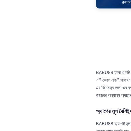
BABU88 হলো একটি আধুনি
এটি কেবল একটি সাধারণ 
এর বিশেষত্ব হলো এর ব্
বাজারের অন্যান্য অ্যাপ
অ্যাপের মূল বৈশিষ্ট
BABU88 অ্যাপটি মূলত গ