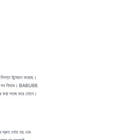
দিগন্ত উন্মোচন করেছে।
াধারণ সব ফিচার। BABU88
হার করা সহজ করে তোলে।
ব দ্রুত লোড হয় এবং